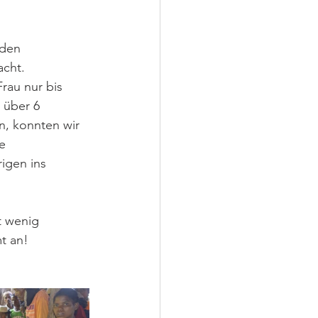
 den 
cht. 
rau nur bis 
 über 6 
n, konnten wir 
e 
igen ins 
t wenig 
t an! 