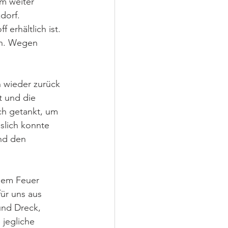
m weiter 
dorf. 
erhältlich ist. 
en. Wegen 
h wieder zurück 
 und die 
ich getankt, um 
slich konnte 
nd den 
inem Feuer 
ür uns aus 
nd Dreck, 
jegliche 