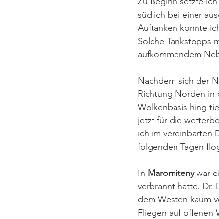
Zu Beginn setzte ich
südlich bei einer au
Auftanken konnte ich 
Solche Tankstopps m
aufkommendem Nebel 
Nachdem sich der Neb
Richtung Norden in 
Wolkenbasis hing tief
jetzt für die wetter
ich im vereinbarten 
folgenden Tagen flog
In 
Maromiteny
 war e
verbrannt hatte. Dr.
dem Westen kaum vor
Fliegen auf offenen