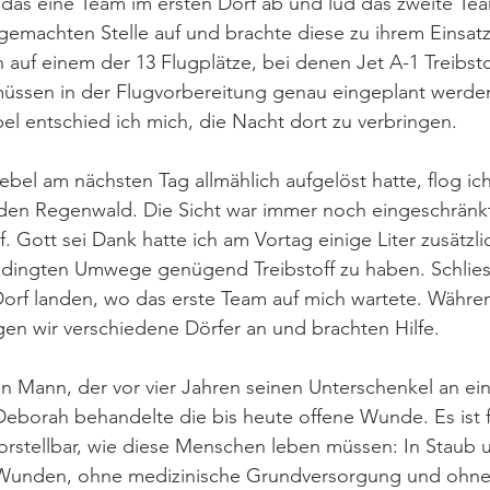
 das eine Team im ersten Dorf ab und lud das zweite Tea
sgemachten Stelle auf und brachte diese zu ihrem Einsatz
auf einem der 13 Flugplätze, bei denen Jet A-1 Treibstoff 
üssen in der Flugvorbereitung genau eingeplant werd
entschied ich mich, die Nacht dort zu verbringen. 
el am nächsten Tag allmählich aufgelöst hatte, flog ic
den Regenwald. Die Sicht war immer noch eingeschränkt
. Gott sei Dank hatte ich am Vortag einige Liter zusätzl
bedingten Umwege genügend Treibstoff zu haben. Schlies
Dorf landen, wo das erste Team auf mich wartete. Währe
en wir verschiedene Dörfer an und brachten Hilfe.
in Mann, der vor vier Jahren seinen Unterschenkel an e
 Deborah behandelte die bis heute offene Wunde. Es ist f
stellbar, wie diese Menschen leben müssen: In Staub u
 Wunden, ohne medizinische Grundversorgung und ohne 