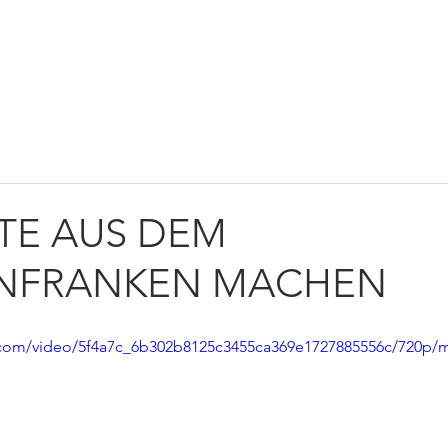
TWIRKEN
NEWS
KONTAKT
SHOP
AGE
TE AUS DEM
NFRANKEN MACHEN
ic.com/video/5f4a7c_6b302b8125c3455ca369e1727885556c/720p/