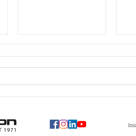
Von simpler Idee zur grossen
Die 
Spende
Ents
Im