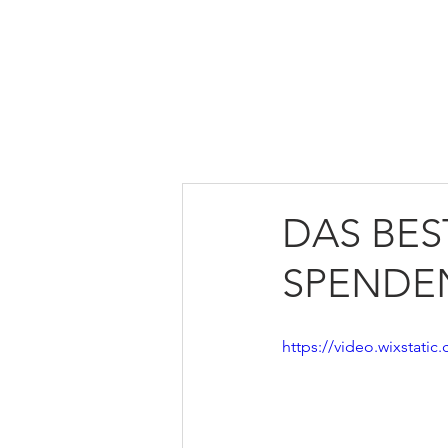
HOME
ÜBER UNS
MI
DAS BES
SPENDE
https://video.wixstat