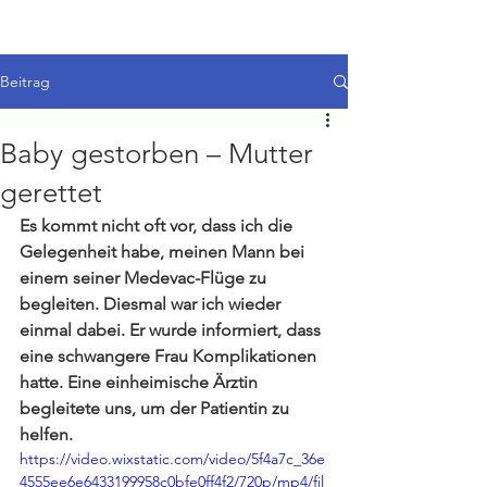
Beitrag
Baby gestorben – Mutter
gerettet
Es kommt nicht oft vor, dass ich die 
Gelegenheit habe, meinen Mann bei 
einem seiner Medevac-Flüge zu 
begleiten. Diesmal war ich wieder 
einmal dabei. Er wurde informiert, dass 
eine schwangere Frau Komplikationen 
hatte. Eine einheimische Ärztin 
begleitete uns, um der Patientin zu 
helfen. 
https://video.wixstatic.com/video/5f4a7c_36e
4555ee6e6433199958c0bfe0ff4f2/720p/mp4/fil