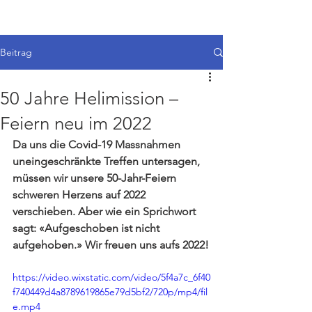
Beitrag
50 Jahre Helimission –
Feiern neu im 2022
Da uns die Covid-19 Massnahmen 
uneingeschränkte Treffen untersagen, 
müssen wir unsere 50-Jahr-Feiern 
schweren Herzens auf 2022 
verschieben. Aber wie ein Sprichwort 
sagt: «Aufgeschoben ist nicht 
aufgehoben.» Wir freuen uns aufs 2022!
https://video.wixstatic.com/video/5f4a7c_6f40
f740449d4a8789619865e79d5bf2/720p/mp4/fil
e.mp4