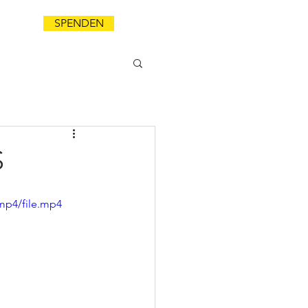
SPENDEN
NDA
S
mp4/file.mp4