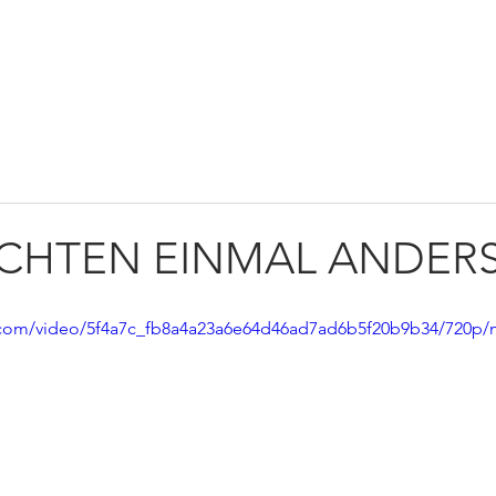
TWIRKEN
NEWS
KONTAKT
SHOP
AGE
CHTEN EINMAL ANDER
ic.com/video/5f4a7c_fb8a4a23a6e64d46ad7ad6b5f20b9b34/720p/