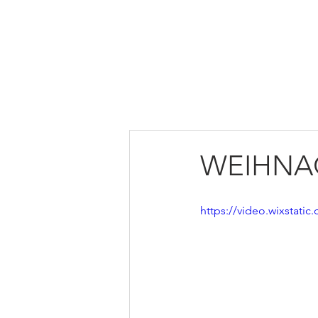
HOME
ÜBER UNS
MI
WEIHNA
https://video.wixstat