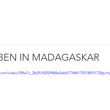
TWIRKEN
NEWS
KONTAKT
SHOP
AGE
EBEN IN MADAGASKAR
ic.com/video/5f4a7c_2b05162f29484a3eb67748617921881f/720p/m