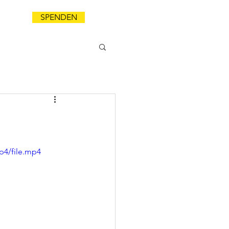
SPENDEN
NDA
p4/file.mp4