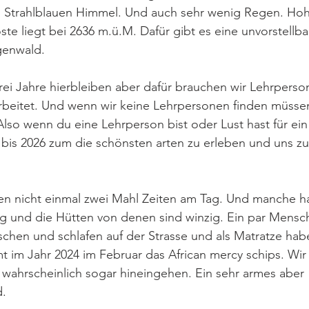
 Strahlblauen Himmel. Und auch sehr wenig Regen. Hoh
öste liegt bei 2636 m.ü.M. Dafür gibt es eine unvorstellb
genwald. 
ei Jahre hierbleiben aber dafür brauchen wir Lehrperso
rbeitet. Und wenn wir keine Lehrpersonen finden müssen
lso wenn du eine Lehrperson bist oder Lust hast für ein
bis 2026 zum die schönsten arten zu erleben und uns zu 
n nicht einmal zwei Mahl Zeiten am Tag. Und manche ha
 und die Hütten von denen sind winzig. Ein par Mensc
schen und schlafen auf der Strasse und als Matratze habe
im Jahr 2024 im Februar das African mercy schips. Wir 
wahrscheinlich sogar hineingehen. Ein sehr armes aber 
. 