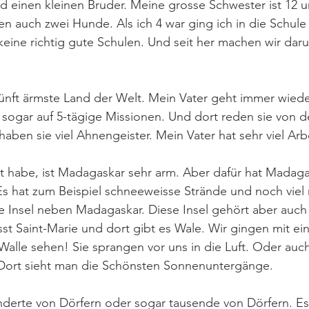
 einen kleinen Bruder. Meine grosse Schwester ist 12 u
en auch zwei Hunde. Als ich 4 war ging ich in die Schule 
eine richtig gute Schulen. Und seit her machen wir dar
ünft ärmste Land der Welt. Mein Vater geht immer wiede
er sogar auf 5-tägige Missionen. Und dort reden sie von d
haben sie viel Ahnengeister. Mein Vater hat sehr viel Arbe
t habe, ist Madagaskar sehr arm. Aber dafür hat Madag
s hat zum Beispiel schneeweisse Strände und noch viel 
e Insel neben Madagaskar. Diese Insel gehört aber auch
st Saint-Marie und dort gibt es Wale. Wir gingen mit e
alle sehen! Sie sprangen vor uns in die Luft. Oder au
 Dort sieht man die Schönsten Sonnenuntergänge. 
nderte von Dörfern oder sogar tausende von Dörfern. Es 