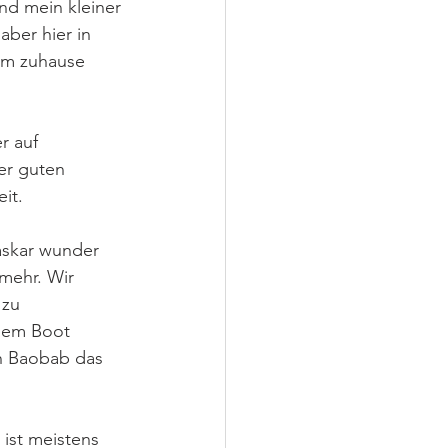
nd mein kleiner 
aber hier in 
um zuhause 
r auf 
er guten 
it.
askar wunder 
mehr. Wir 
 zu 
inem Boot 
ch Baobab das 
ist meistens 