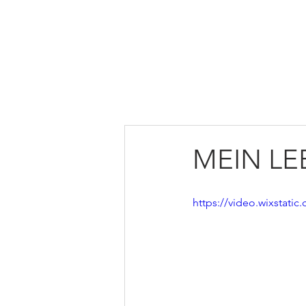
HOME
ÜBER UNS
MI
MEIN L
https://video.wixstat