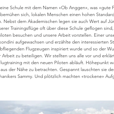
s eine Schule mit dem Namen «Ob Anggen», was «gute Fr
 bemühen sich, lokalen Menschen einen hohen Standard
n. Nebst dem Akademischen legen sie auch Wert auf Jün
rer Trainingsflüge oft über diese Schule geflogen sind, 
iloten besuchen und unsere Arbeit vorstellen. Einer unse
kondini aufgewachsen und erzählte den interessierten S
abfliegenden Flugzeugen inspiriert wurde und so der Wu
 Arbeit zu beteiligen. Wir stellten uns alle vor und erklä
lugtraining mit den neuen Piloten abläuft. Höhepunkt war
 aus der Nähe zu betrachten. Gespannt lauschten sie de
hanikers Sammy. Und plötzlich machten «trockene» Aufg