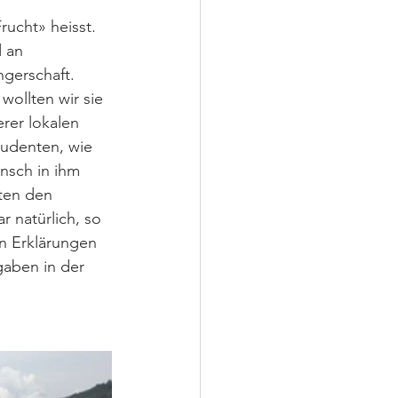
ucht» heisst. 
 an 
gerschaft. 
wollten wir sie 
rer lokalen 
tudenten, wie 
nsch in ihm 
rten den 
 natürlich, so 
n Erklärungen 
aben in der 