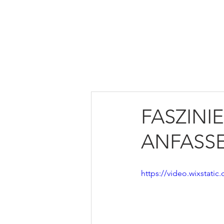
HOME
ÜBER UNS
MI
FASZINI
ANFASS
https://video.wixstat