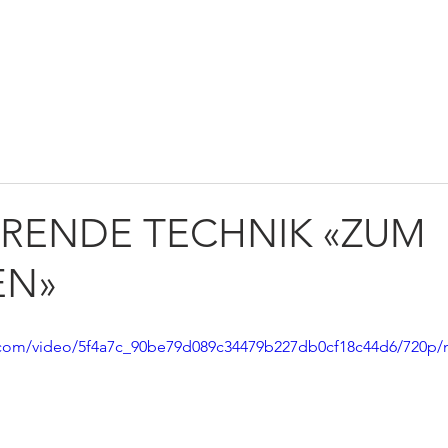
TWIRKEN
NEWS
KONTAKT
SHOP
AGE
ERENDE TECHNIK «ZUM
EN»
ic.com/video/5f4a7c_90be79d089c34479b227db0cf18c44d6/720p/