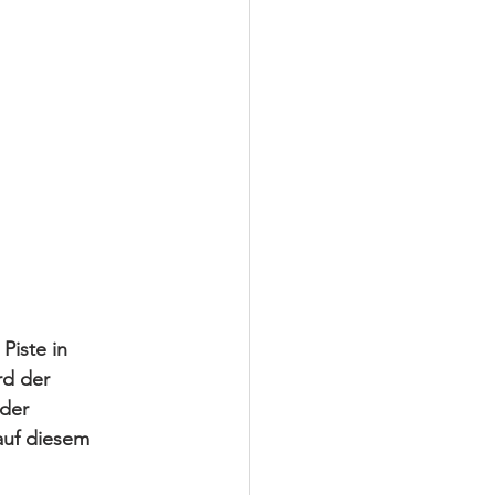
Piste in 
rd der 
der 
auf diesem 