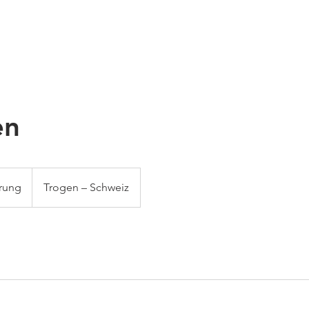
TWIRKEN
NEWS
KONTAKT
SHOP
AGE
en
rung
Trogen – Schweiz