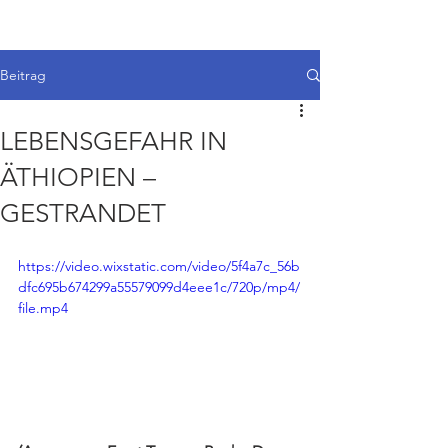
Beitrag
LEBENSGEFAHR IN
ÄTHIOPIEN –
GESTRANDET
https://video.wixstatic.com/video/5f4a7c_56b
dfc695b674299a55579099d4eee1c/720p/mp4/
file.mp4