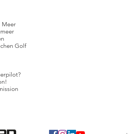
m Meer
lmeer
en
schen Golf
erpilot?
on!
imission